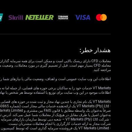
هشدار خطر:
مراجعه کنید.
اطلاعات این وب سایت عمومی است و اهداف، وضعیت مالی یا نیازهای شما را در نظر نمی گیرد. VT Markets نمی تواند مسئول مرتبط بودن، دقت، به موقع بودن 
اطلاعات موجود در این وب سایت برای توزیع یا استفاده توسط هر شخص یا نهاد
VT Markets یک نام تجاری با چندین نهاد مجاز و ثبت شده در حوزه های قضایی مختلف است.
به‌عنوان اصیل یا طرف مقابل در هیچ‌یک از معاملات شما عمل نمی‌کند. آدرس ثبت‌شده: 18 ، Claremont، Cape Town، Western Cape، 7708، South Africa
شرکت مجاز به ارائه خدمات کارگزاری یا انجام معاملات مشتریان نیست.
· VT Markets Limited یک فروشنده سرمایه گذاری است که توسط کمیسیون خدمات مالی موریس (FSC) تحت مجوز شماره GB23202269 مجاز و تحت نظارت است.