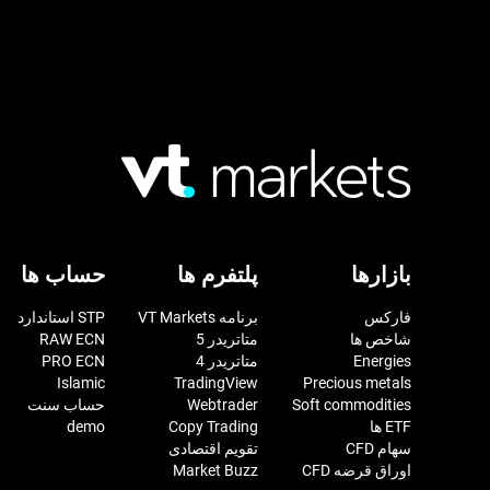
بازارها
پلتفرم ها
حساب ها
فارکس
برنامه VT Markets
STP استاندارد
شاخص ها
متاتریدر 5
RAW ECN
Energies
متاتریدر 4
PRO ECN
Islamic
TradingView
Precious metals
Soft commodities
Webtrader
حساب سنت
ETF ها
Copy Trading
demo
سهام CFD
تقویم اقتصادی
اوراق قرضه CFD
Market Buzz