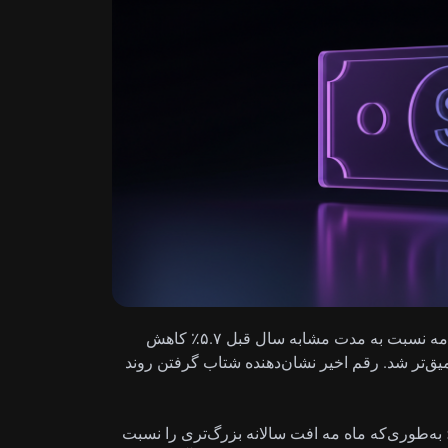
تولید صنعتی تعدیل‌نشده فصلی (N.S.A.) آرژانتین در ماه مه نسبت به مدت مشابه سال قبل ۵.۷٪ کاهش
 ۲.۸٪ در قرائت قبلی عمیق‌تر شد. رقم اخیر نشان‌دهنده شتاب گرفتن روند
؛ به‌طوری‌که ماه مه افت سالانه بزرگ‌تری را نسبت