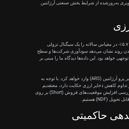
صویری به‌روزشده از شرایط بخش صنعتی آرژانتین
رزی
ما شتاب گرفتن کاهش تولید صنعتی آرژانتین از ۲.۸٪- به ۵.۷٪- در مقیاس سالانه را یک سیگنال نزولی
 بدتر شدن روند نشان می‌دهد سودآوری شرکت‌ها و سطح
ی خواهد بود. این داده‌ها دیدگاه ما را مبنی بر
این ضعف اقتصادی به احتمال زیاد فشار نزولی بیشتری بر پزو آرژانتین (ARS) وارد خواهد کرد. با توجه به
 داده‌های اخیر بانک مرکزی مربوط به ژوئن ۲۰۲۶ از تداوم کاهش ذخایر ارزی حکایت دارد، معتقدیم
آسیب‌پذیری ارز افزایش یافته است. از این رو، در حال بررسی افزایش موقعیت‌های فروش (Short) بر روی
بدهی حاکمیتی