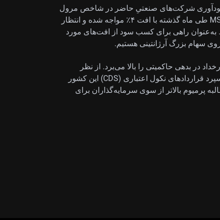
 سودآوری شرکت‌های صنعتیِ حاضر در شاخص مرول
(Merval) است. صندوق قابل معامله MSCI Argentina ETF طی ماه گذشته با افت ۴٪ مواجه شده و انتظار
بد. به‌عنوان راهی برای کسب سود از افت‌های مورد
د در بدهی حاکمیتی را بالا می‌برد. از نظر
تاریخی، انقباض شدید اقتصادی در آرژانتین به جهش در اسپرد قراردادهای نکول اعتباری (CDS) این کشور
لبه پرمیوم بالاتر از سوی سرمایه‌گذاران برای