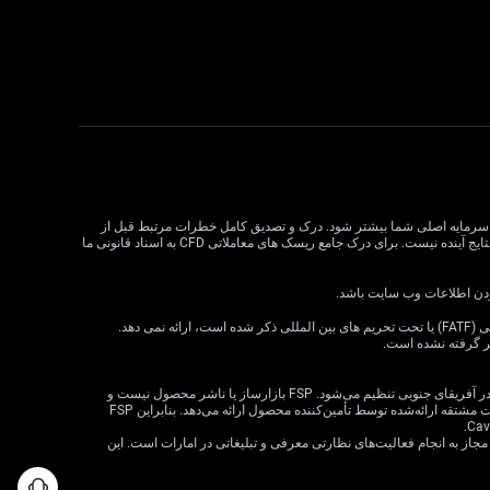
لات CFD می تواند سود و زیان را افزایش دهد و به طور بالقوه از سرمایه اصلی شما بیشتر شود. درک و تصدیق کامل خطرات مرتبط قبل از
معامله CFD بسیار مهم است. قبل از تصمیم گیری در مورد معاملات، وضعیت مالی، اهداف سرمایه گذاری و تحمل ریسک خود را در نظر بگیرید. عملکرد گذشته نشان دهنده نتایج آینده نیست. برای درک جامع ریسک های معاملاتی CFD به اسناد قانونی ما
VT Markets خدمات خود را به ساکنان برخی حوزه های قضایی، از جمله اما نه محدود به ایالات متحده، سنگاپور، هند، روسیه و هر حوزه قضایی که توسط گروه ویژه اقدام مالی (FATF) یا تحت تحریم های بین المللی ذکر شده است، ارائه نمی دهد.
ظر گرفته نشده است.
· VT Markets (Pty) Ltd یک ارائه‌دهنده خدمات مالی مجاز است (شماره FSP: 50865، شماره ثبت شرکت: 2015/072049/07) («FSP») که توسط مرجع رفتار بخش مالی در آفریقای جنوبی تنظیم می‌شود. FSP بازارساز یا ناشر محصول نیست و
صرفاً به‌عنوان یک واسطه مطابق با قانون FAIS بین مشتری و VT Markets Limited («تأمین‌کننده محصول») عمل می‌کند و فقط خدمات واسطه‌گری را در ارتباط با محصولات مشتقه ارائه‌شده توسط تأمین‌کننده محصول ارائه می‌دهد. بنابراین FSP
 شرکت VT Markets (Pty) Ltd – شعبه دبی توسط سازمان بازارهای سرمایه امارات متحده عربی (CMA) تحت مجوز شماره 20200000299 به عنوان دارنده مجوز دسته 5 مجاز به انجام فعالیت‌های نظارتی معرفی و تبلیغاتی در امارات است. این