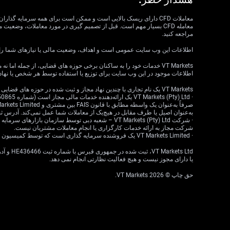
مراجعه کنید.
اطلاعات این وب سایت عمومی است و اهداف، وضعیت مالی یا نیازهای شما را در نظر نمی گیرد. VT Markets نمی تواند مسئول مرتبط بودن، دقت، به موقع بودن 
اطلاعات موجود در این وب سایت برای توزیع یا استفاده توسط هر شخص یا نهاد
VT Markets یک نام تجاری با چندین نهاد مجاز و ثبت شده در حوزه های قضایی مختلف است.
به‌عنوان اصیل یا طرف مقابل در هیچ‌یک از معاملات شما عمل نمی‌کند. آدرس ثبت‌شده: 18 ، Claremont، Cape Town، Western Cape، 7708، South Africa
شرکت مجاز به ارائه خدمات کارگزاری یا انجام معاملات مشتریان نیست.
· VT Markets Limited یک فروشنده سرمایه گذاری است که توسط کمیسیون خدمات مالی موریس (FSC) تحت مجوز شماره GB23202269 مجاز و تحت نظارت است.
یا دارای مجوز نیست و هیچ فعالیت نظارتی انجام نمی دهد.
حق چاپ © 2026 VT Markets.