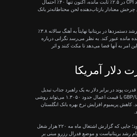
می‌کرد. پس از انتشار آخرین داده‌های تورمی که نشان داد CPI در ۲.۵٪ ثابت مانده، اکنون تنها ۴۰٪ احتمال
چرخش معنادار بازتاب‌دهنده لحن محتاطانه‌تر بانک
در اظهارنظر اخیر، رئیس بانک تأکید کرد با توجه به اینکه رشد دستمزدها در بریتانیا نهایتاً به آهنگ سالانه ۳.۸٪
ه مانده عبور کند. به نظر می‌رسد نگرانی درباره
امر به آنها فضا می‌دهد تا مکث کنند و اثر
ت دلار آمریکا
ت پوند در برابر دلار به یک راهبرد جذاب تبدیل
می‌شود. ما معتقدیم فروش اختیار خرید (Call) روی GBP/USD با قیمت اعمال حدود ۱.۳۰۵۰ می‌تواند روشی
د. کاهش پریمیوم افزایش نرخ بهره بانک انگلستان
.
این چشم‌انداز با تداوم قدرت اقتصاد آمریکا تقویت می‌شود؛ جایی که گزارش اشتغال ماه مه ۲۲۰ هزار شغل
ند شدن ارقام رشد بریتانیاست و موضع فدرال رزرو مبنی بر