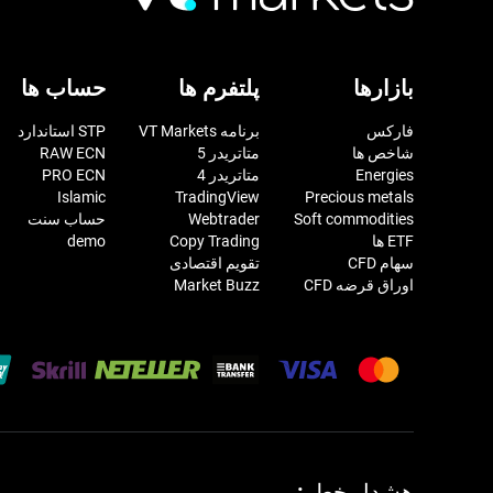
بازارها
پلتفرم ها
حساب ها
فارکس
برنامه VT Markets
STP استاندارد
شاخص ها
متاتریدر 5
RAW ECN
Energies
متاتریدر 4
PRO ECN
Islamic
TradingView
Precious metals
Soft commodities
Webtrader
حساب سنت
ETF ها
Copy Trading
demo
سهام CFD
تقویم اقتصادی
اوراق قرضه CFD
Market Buzz
هشدار خطر: