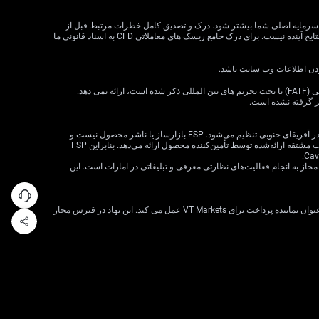
لات CFD می تواند سود و زیان را افزایش دهد و به طور بالقوه از سرمایه اصلی شما بیشتر شود. درک و تصدیق کامل خطرات مرتبط قبل از
معامله CFD بسیار مهم است. قبل از تصمیم گیری در مورد معاملات، وضعیت مالی، اهداف سرمایه گذاری و تحمل ریسک خود را در نظر بگیرید. عملکرد گذشته نشان دهنده نتایج آینده نیست. برای درک جامع ریسک های معاملاتی CFD به اسناد قانونی ما
VT Markets خدمات خود را به ساکنان برخی حوزه های قضایی، از جمله اما نه محدود به ایالات متحده، سنگاپور، هند، روسیه و هر حوزه قضایی که توسط گروه ویژه اقدام مالی (FATF) یا تحت تحریم های بین المللی ذکر شده است، ارائه نمی دهد.
ظر گرفته نشده است.
· VT Markets (Pty) Ltd یک ارائه‌دهنده خدمات مالی مجاز است (شماره FSP: 50865، شماره ثبت شرکت: 2015/072049/07) («FSP») که توسط مرجع رفتار بخش مالی در آفریقای جنوبی تنظیم می‌شود. FSP بازارساز یا ناشر محصول نیست و
صرفاً به‌عنوان یک واسطه مطابق با قانون FAIS بین مشتری و VT Markets Limited («تأمین‌کننده محصول») عمل می‌کند و فقط خدمات واسطه‌گری را در ارتباط با محصولات مشتقه ارائه‌شده توسط تأمین‌کننده محصول ارائه می‌دهد. بنابراین FSP
 شرکت VT Markets (Pty) Ltd – شعبه دبی توسط سازمان بازارهای سرمایه امارات متحده عربی (CMA) تحت مجوز شماره 20200000299 به عنوان دارنده مجوز دسته 5 مجاز به انجام فعالیت‌های نظارتی معرفی و تبلیغاتی در امارات است. این
VT Markets Ltd، ثبت شده در جمهوری قبرس با شماره ثبت HE436466 و آدرس ثبت شده در اسقف اعظم ماکاریوس III، 160، طبقه 1، 3026، لیماسول، قبرس، تنها به عنوان نماینده پرداخت برای VT Markets عمل می کند. این نهاد در قبرس مجاز
فوراً با تیم ما گفتگو کنید
اینجا را
کلیک کنید
گفتگوی زنده