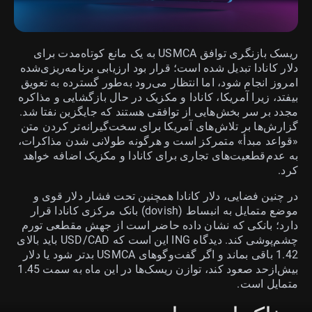
ریسک بازنگری توافق USMCA به یک مانع کوتاه‌مدت برای
دلار کانادا تبدیل شده است؛ قرار بود ارزیابی برنامه‌ریزی‌شده
امروز انجام شود، اما انتظار می‌رود به‌طور گسترده به تعویق
بیفتد، زیرا آمریکا، کانادا و مکزیک در حال بازگشایی و مذاکره
مجدد بر سر بخش‌هایی از توافقی هستند که جایگزین نفتا شد.
گزارش‌ها بر تلاش‌های آمریکا برای سخت‌گیرانه‌تر کردن متن
«قواعد مبدأ» متمرکز است و هرگونه طولانی شدن مذاکرات،
به عدم‌قطعیت‌های تجاری برای کانادا و مکزیک اضافه خواهد
کرد.
در چنین فضایی، دلار کانادا همچنین تحت فشار دلار قوی و
موضع متمایل به انبساط (dovish) بانک مرکزی کانادا قرار
دارد؛ بانکی که نشان داده حاضر است از جهش مقطعی تورم
چشم‌پوشی کند. دیدگاه ING این است که USD/CAD باید بالای
1.42 باقی بماند و اگر گفت‌وگوهای USMCA بدتر شود یا دلار
بیش‌ازحد صعود کند، توازن ریسک‌ها در این ماه به سمت 1.45
متمایل است.