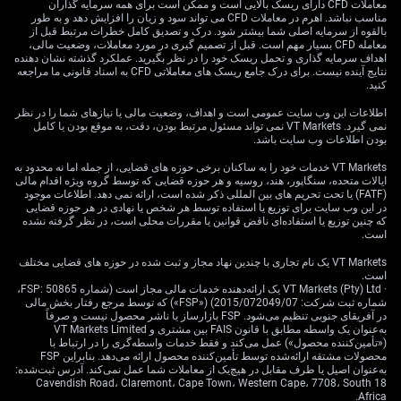
معاملات CFD دارای ریسک بالایی است و ممکن است برای همه سرمایه گذاران
این وضعیت با واگرایی سیاست‌های بانک‌های مرکزی تشدید
مناسب نباشد. اهرم در معاملات CFD می تواند سود و زیان را افزایش دهد و به طور
می‌شود. در حالی که آخرین رقم CPI کانادا ۲.۹٪ ثبت شده،
بالقوه از سرمایه اصلی شما بیشتر شود. درک و تصدیق کامل خطرات مرتبط قبل از
معامله CFD بسیار مهم است. قبل از تصمیم گیری در مورد معاملات، وضعیت مالی،
بانک مرکزی کانادا علامت داده قصد دارد از این تورم عبور
اهداف سرمایه گذاری و تحمل ریسک خود را در نظر بگیرید. عملکرد گذشته نشان دهنده
کند؛ در مقابل، فدرال رزرو آمریکا موضعی انقباضی‌تر
نتایج آینده نیست. برای درک جامع ریسک های معاملاتی CFD به اسناد قانونی ما مراجعه
(hawkish) را حفظ کرده است. اختلاف فعلی نرخ بهره به
کنید.
میزان ۷۵ واحد پایه به نفع دلار آمریکا، یک دلیل بنیادین برای
اطلاعات این وب سایت عمومی است و اهداف، وضعیت مالی یا نیازهای شما را در نظر
تداوم قدرت USD/CAD فراهم می‌کند.
نمی گیرد. VT Markets نمی تواند مسئول مرتبط بودن، دقت، به موقع بودن یا کامل
بودن اطلاعات وب سایت باشد.
استراتژی‌های معاملاتی و
VT Markets خدمات خود را به ساکنان برخی حوزه های قضایی، از جمله اما نه محدود به
ایالات متحده، سنگاپور، هند، روسیه و هر حوزه قضایی که توسط گروه ویژه اقدام مالی
زمینه تاریخی
(FATF) یا تحت تحریم های بین المللی ذکر شده است، ارائه نمی دهد. اطلاعات موجود
در این وب سایت برای توزیع یا استفاده توسط هر شخص یا نهادی در هر حوزه قضایی
که چنین توزیع یا استفاده‌ای ناقض قوانین یا مقررات محلی است، در نظر گرفته نشده
است.
بنابراین، معتقدیم معامله‌گران باید به موقعیت‌گیری برای
VT Markets یک نام تجاری با چندین نهاد مجاز و ثبت شده در حوزه های قضایی مختلف
است.
تضعیف دلار کانادا در برابر دلار آمریکا فکر کنند. ما خرید
· VT Markets (Pty) Ltd یک ارائه‌دهنده خدمات مالی مجاز است (شماره FSP: 50865،
اختیار خرید (Call) روی USD/CAD را جذاب می‌بینیم؛ مثلاً با
شماره ثبت شرکت: 2015/072049/07) («FSP») که توسط مرجع رفتار بخش مالی
قیمت اعمال حدود 1.43 و سررسید آگوست 2026، تا از
در آفریقای جنوبی تنظیم می‌شود. FSP بازارساز یا ناشر محصول نیست و صرفاً
به‌عنوان یک واسطه مطابق با قانون FAIS بین مشتری و VT Markets Limited
احتمال حرکت به سمت سطح 1.45 بهره ببرند. این استراتژی
(«تأمین‌کننده محصول») عمل می‌کند و فقط خدمات واسطه‌گری را در ارتباط با
راهی با ریسک تعریف‌شده برای کسب سود است؛ در صورتی
محصولات مشتقه ارائه‌شده توسط تأمین‌کننده محصول ارائه می‌دهد. بنابراین FSP
به‌عنوان اصیل یا طرف مقابل در هیچ‌یک از معاملات شما عمل نمی‌کند. آدرس ثبت‌شده:
که مذاکرات تجاری به سمت تنش برود یا دلار آمریکا به رالی
18 Cavendish Road، Claremont، Cape Town، Western Cape، 7708، South
فراگیر خود ادامه دهد.
Africa.