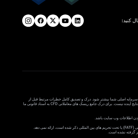
ال کنید:
لات CFD می تواند سود و زیان را افزایش دهد و به طور بالقوه از سرمایه اصلی شما بیشتر شود. درک و تصدیق کامل خطرات مرتبط قبل از
معامله CFD بسیار مهم است. قبل از تصمیم گیری در مورد معاملات، وضعیت مالی، اهداف سرمایه گذاری و تحمل ریسک خود را در نظر بگیرید. عملکرد گذشته نشان دهنده نتایج آینده نیست. برای درک جامع ریسک های معاملاتی CFD به اسناد قانونی ما
VT Markets خدمات خود را به ساکنان برخی حوزه های قضایی، از جمله اما نه محدود به ایالات متحده، سنگاپور، هند، روسیه و هر حوزه قضایی که توسط گروه ویژه اقدام مالی (FATF) یا تحت تحریم های بین المللی ذکر شده است، ارائه نمی دهد.
ظر گرفته نشده است.