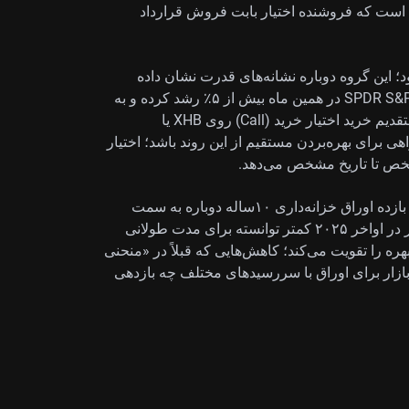
 است که فروشنده اختیار بابت فروش قرارداد
این گروه دوباره نشانه‌های قدرت نشان داده
است. صندوق قابل معامله SPDR S&P Homebuilders ETF (XHB) در همین ماه بیش از ۵٪ رشد کرده و به
سیگنال‌های تقاضای قوی واکنش نشان داده است. ما معتقدیم خرید اختیار خرید (Call) روی XHB یا
 گروه مثل Lennar Corp می‌تواند راهی برای بهره‌بردن مستقیم از این روند باشد؛ اختیار
خص تا تاریخ مشخص می‌دهد.
بازار اوراق قرضه هم مطابق انتظار واکنش نشان داده و بازده اوراق خزانه‌داری ۱۰ساله دوباره به سمت
۴.۶٪ بالا رفته است. این سطح، از زمان بی‌اطمینانی بازار در اواخر ۲۰۲۵ کمتر توانسته برای مدت طولانی
ه را تقویت می‌کند؛ کاهش‌هایی که قبلاً در «منحنی
بازار برای اوراق با سررسیدهای مختلف چه بازدهی