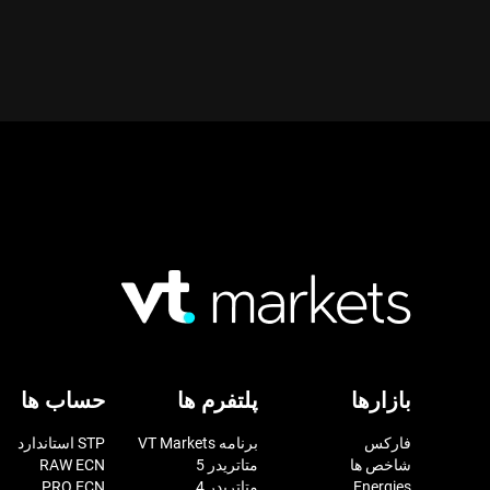
بازارها
پلتفرم ها
حساب ها
فارکس
برنامه VT Markets
STP استاندارد
شاخص ها
متاتریدر 5
RAW ECN
Energies
متاتریدر 4
PRO ECN