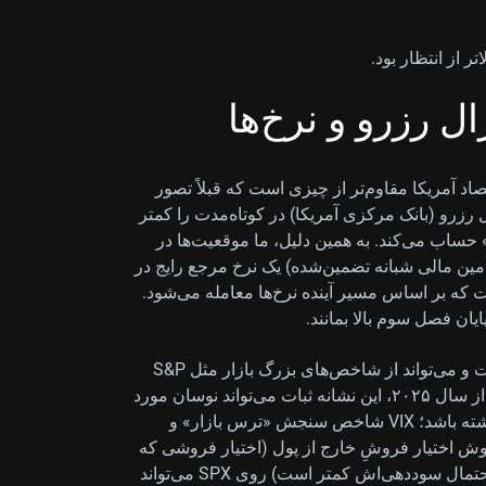
ر از انتظار بود.
ل رزرو و نرخ‌ها
اد آمریکا مقاوم‌تر از چیزی است که قبلاً تصور
زرو (بانک مرکزی آمریکا) در کوتاه‌مدت را کمتر
 حساب می‌کند. به همین دلیل، ما موقعیت‌ها در
تی SOFR را بررسی می‌کنیم؛ SOFR (نرخ تأمین مالی شبانه تضمین‌شده) یک نرخ مرجع رایج در
ت که بر اساس مسیر آینده نرخ‌ها معامله می‌شود.
یان فصل سوم بالا بمانند.
این قدرت اقتصادی معمولاً به نفع سودآوری شرکت‌هاست و می‌تواند از شاخص‌های بزرگ بازار مثل S&P
500 حمایت کند. پس از نوسان‌های شدید در بخش زیادی از سال ۲۰۲۵، این نشانه ثبات می‌تواند نوسان مورد
انتظار بازار را کمتر کند و فشار نزولی بر شاخص VIX داشته باشد؛ VIX شاخص سنجش «ترس بازار» و
 چنین فضایی، فروش اختیار فروشِ خارج از پول (اختیار فروشی که
قیمت اعمال آن پایین‌تر از قیمت فعلی شاخص است و احتمال سوددهی‌اش کمتر است) روی SPX می‌تواند