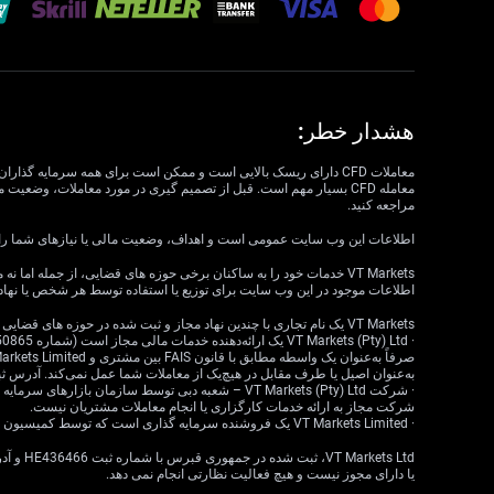
هشدار خطر:
مراجعه کنید.
اطلاعات این وب سایت عمومی است و اهداف، وضعیت مالی یا نیازهای شما را در نظر نمی گیرد. VT Markets نمی تواند مسئول مرتبط بودن، دقت، به موقع بودن 
اطلاعات موجود در این وب سایت برای توزیع یا استفاده توسط هر شخص یا نهاد
VT Markets یک نام تجاری با چندین نهاد مجاز و ثبت شده در حوزه های قضایی مختلف است.
به‌عنوان اصیل یا طرف مقابل در هیچ‌یک از معاملات شما عمل نمی‌کند. آدرس ثبت‌شده: 18 ، Claremont، Cape Town، Western Cape، 7708، South Africa
شرکت مجاز به ارائه خدمات کارگزاری یا انجام معاملات مشتریان نیست.
· VT Markets Limited یک فروشنده سرمایه گذاری است که توسط کمیسیون خدمات مالی موریس (FSC) تحت مجوز شماره GB23202269 مجاز و تحت نظارت است.
یا دارای مجوز نیست و هیچ فعالیت نظارتی انجام نمی دهد.