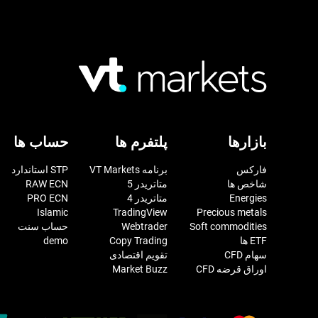
بازارها
پلتفرم ها
حساب ها
فارکس
برنامه VT Markets
STP استاندارد
شاخص ها
متاتریدر 5
RAW ECN
Energies
متاتریدر 4
PRO ECN
Islamic
TradingView
Precious metals
Soft commodities
Webtrader
حساب سنت
ETF ها
Copy Trading
demo
سهام CFD
تقویم اقتصادی
اوراق قرضه CFD
Market Buzz