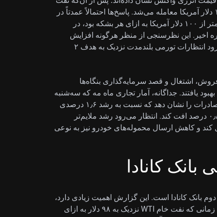
قیمت انرژی واکنش نشان داده‌اند؛ پس از آن‌که نفت
خام وست تگزاس اینترمدیت (WTI) پیش‌تر نزدیک به ۱۰۰ دلار آمریکا معامله می‌شد. پاسخ‌ها احتمالاً عمدتاً در
ماه مه گردآوری شده‌اند؛ زمانی که متوسط WTI کمی کمتر از ۱۰۰ دلار آمریکا به ازای هر بشکه بود، در
هر بشکه در دوره اخیر. این نظرسنجی از منظر هرگونه افزایش
فشارهای تورمی رصد خواهد شد، در حالی‌که انتظار می‌رود انتظارات تورمی بلندمدت نزدیک به هدف ۲
فروش، اشتغال و قصد سرمایه‌گذاری بنگاه‌ها
بود یافتند. جداگانه، آمار تجاری ماه مه که سه‌شنبه
منتشر می‌شود، پیش‌بینی می‌شود افزایش ۰٫۶ درصدی صادرات را نشان دهد که نسبت به رشد ۱٫۶ درصدی
آوریل کاهش می‌یابد، در حالی‌که انتظار می‌رود واردات ۰٫۸ درصد افت کند. انتظار می‌رود رشد ملایم‌تر
ل کند و کاهش ارسال محموله‌های خودرو نیز به نوعی
بانک کانادا
م بانک کانادا است. این گزارش اهمیت زیادی دارد،
زیرا برداشت و احساسات بازار را از ماه مه ثبت می‌کند؛ زمانی که نفت خام WTI نزدیک به ۹۸ دلار به ازای