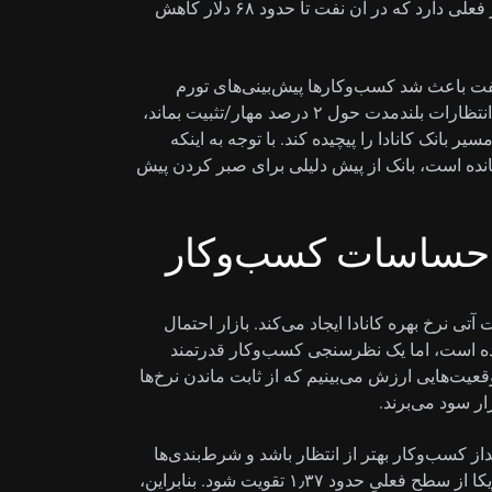
هر بشکه معامله می‌شد. این موضوع تضاد بزرگی با بازار فعلی دارد که در آن نفت تا حدود ۶۸ دلار کاهش
ت باعث شد کسب‌وکارها پیش‌بینی‌های تورم
کوتاه‌مدت خود را بالا ببرند یا نه. در حالی‌که انتظار داریم انتظارات بلندمدت حول ۲ درصد مهار/تثبیت بماند،
 بانک کانادا را پیچیده کند. با توجه به اینکه
م CPI کانادا روی ۲٫۵ درصد باقی مانده است، بانک از پیش دلیلی برای صبر کردن پیش
ه احساسات کسب‌وکار
ی نرخ بهره کانادا ایجاد می‌کند. بازار احتمال
رده است، اما یک نظرسنجی کسب‌وکار قدرتمند
وقعیت‌هایی ارزش می‌بینیم که از ثابت ماندن نرخ‌ها
ار سود می‌برند.
نداز کسب‌وکار بهتر از انتظار باشد و شرط‌بندی‌ها
روی کاهش نرخ کاهش یابد، «لونی» باید در برابر دلار آمریکا از سطح فعلیِ حدود ۱٫۳۷ تقویت شود. بنابراین،