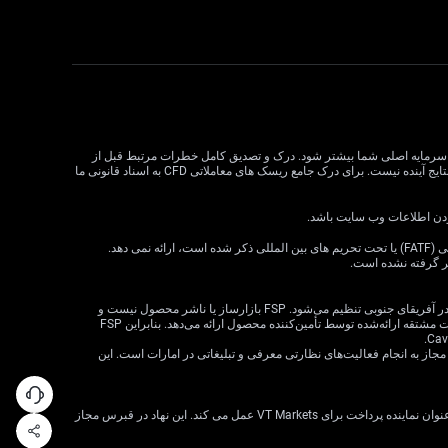
لات CFD می تواند سود و زیان را افزایش دهد و به طور بالقوه از سرمایه اصلی شما بیشتر شود. درک و تصدیق کامل خطرات مرتبط قبل از
معامله CFD بسیار مهم است. قبل از تصمیم گیری در مورد معاملات، وضعیت مالی، اهداف سرمایه گذاری و تحمل ریسک خود را در نظر بگیرید. عملکرد گذشته نشان دهنده نتایج آینده نیست. برای درک جامع ریسک های معاملاتی CFD به اسناد قانونی ما
VT Markets خدمات خود را به ساکنان برخی حوزه های قضایی، از جمله اما نه محدود به ایالات متحده، سنگاپور، هند، روسیه و هر حوزه قضایی که توسط گروه ویژه اقدام مالی (FATF) یا تحت تحریم های بین المللی ذکر شده است، ارائه نمی دهد.
ظر گرفته نشده است.
· VT Markets (Pty) Ltd یک ارائه‌دهنده خدمات مالی مجاز است (شماره FSP: 50865، شماره ثبت شرکت: 2015/072049/07) («FSP») که توسط مرجع رفتار بخش مالی در آفریقای جنوبی تنظیم می‌شود. FSP بازارساز یا ناشر محصول نیست و
صرفاً به‌عنوان یک واسطه مطابق با قانون FAIS بین مشتری و VT Markets Limited («تأمین‌کننده محصول») عمل می‌کند و فقط خدمات واسطه‌گری را در ارتباط با محصولات مشتقه ارائه‌شده توسط تأمین‌کننده محصول ارائه می‌دهد. بنابراین FSP
 شرکت VT Markets (Pty) Ltd – شعبه دبی توسط سازمان بازارهای سرمایه امارات متحده عربی (CMA) تحت مجوز شماره 20200000299 به عنوان دارنده مجوز دسته 5 مجاز به انجام فعالیت‌های نظارتی معرفی و تبلیغاتی در امارات است. این
VT Markets Ltd، ثبت شده در جمهوری قبرس با شماره ثبت HE436466 و آدرس ثبت شده در اسقف اعظم ماکاریوس III، 160، طبقه 1، 3026، لیماسول، قبرس، تنها به عنوان نماینده پرداخت برای VT Markets عمل می کند. این نهاد در قبرس مجاز