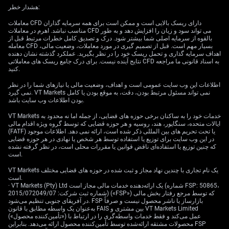
هشدار خطر:
برای حل اختلاف‌هاست و بیشتر برای کنترل آنهاست.
تعامل‌های اخیر یک واقعیت مهم را نشان می‌دهد: نظم جهانی
معاملات CFD دارای ریسک بالایی است و ممکن است برای همه سرمایه گذاران
دیگر فقط با همکاری یا رویارویی شکل نمی‌گیرد، بلکه با
مناسب نباشد. اهرم در معاملات CFD می تواند سود و زیان را افزایش دهد و به طور
بالقوه از سرمایه اصلی شما بیشتر شود. درک و تصدیق کامل خطرات مرتبط قبل از
چیزی پیچیده‌تر پیش می‌رود: «وابستگیِ مدیریت‌شده».
معامله CFD بسیار مهم است. قبل از تصمیم گیری در مورد معاملات، وضعیت مالی،
اهداف سرمایه گذاری و تحمل ریسک خود را در نظر بگیرید. عملکرد گذشته نشان دهنده
این نشست قرار نیست نظم جهان را از نو بسازد؛ دارد نشان
نتایج آینده نیست. برای درک جامع ریسک های معاملاتی CFD به اسناد قانونی ما مراجعه
کنید.
می‌دهد نظم جهان همین حالا چگونه است.
اطلاعات این وب سایت عمومی است و اهداف، وضعیت مالی یا نیازهای شما را در نظر
رابطه‌ای که دیگر با تعریف‌های قدیمی جور درنمی‌آید
نمی گیرد. VT Markets نمی تواند مسئول مرتبط بودن، دقت، به موقع بودن یا کامل
بودن اطلاعات وب سایت باشد.
رابطه آمریکا و چین را دیگر نمی‌شود با برچسب‌های قدیمی
VT Markets خدمات خود را به ساکنان برخی حوزه های قضایی، از جمله اما نه محدود به
سیاست جهانی توضیح داد. نه شریک واقعی‌اند و نه رقیبِ
ایالات متحده، سنگاپور، هند، روسیه و هر حوزه قضایی که توسط گروه ویژه اقدام مالی
صددرصد. در وضعیت میانی قرار دارند: از نظر اقتصادی در
(FATF) یا تحت تحریم های بین المللی ذکر شده است، ارائه نمی دهد. اطلاعات موجود
در این وب سایت برای توزیع یا استفاده توسط هر شخص یا نهادی در هر حوزه قضایی
هم تنیده‌اند، اما از نظر راهبردی (تصمیم‌های بلندمدتِ امنیتی و
که چنین توزیع یا استفاده‌ای ناقض قوانین یا مقررات محلی است، در نظر گرفته نشده
قدرت) به هم بدبین‌اند.
است.
VT Markets یک نام تجاری با چندین نهاد مجاز و ثبت شده در حوزه های قضایی مختلف
US President Donald Trump said the
است.
relationship between the United States and
· VT Markets (Pty) Ltd یک ارائه‌دهنده خدمات مالی مجاز است (شماره FSP: 50865،
China is a ‘very strong on’ during a meeting
شماره ثبت شرکت: 2015/072049/07) («FSP») که توسط مرجع رفتار بخش مالی
در آفریقای جنوبی تنظیم می‌شود. FSP بازارساز یا ناشر محصول نیست و صرفاً
with Chinese President Xi Jinping in Beijing
به‌عنوان یک واسطه مطابق با قانون FAIS بین مشتری و VT Markets Limited
https://t.co/IFiNGxmmes
(«تأمین‌کننده محصول») عمل می‌کند و فقط خدمات واسطه‌گری را در ارتباط با
محصولات مشتقه ارائه‌شده توسط تأمین‌کننده محصول ارائه می‌دهد. بنابراین FSP
pic.twitter.com/yrQ4B4FHpk