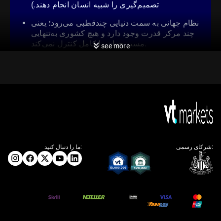
تصمیم‌گیری را شبیه انسان انجام دهند.)
نظام جهانی به سمت دنیایی چندقطبی می‌رود؛ یعنی
چند مرکز قدرت وجود دارد و هیچ کشوری به‌تنهایی
مسیر جهان را کامل کنترل نمی‌کند.
see more
وقتی آمریکا و چین دیدار می‌کنند، جهان دیگر منتظر «خبر
بزرگ» نیست؛ منتظر ثبات است.
Trump returns from China with stability and
a stalemate
https://t.co/Ys7F1s2BOa
شرکای رسمی:
ما را دنبال کنید:
https://t.co/Ys7F1s2BOa
— Reuters (@Reuters)
May 16, 2026
در دوره‌ای که رشد اقتصاد جهان کند شده، فشار تورم
(افزایش عمومی قیمت‌ها) ادامه دارد و زنجیره‌های تأمین
(مسیر تولید تا رساندن کالا به مصرف‌کننده) دچار گسست
شده‌اند، گفت‌وگوهای سطح‌بالا میان واشنگتن و پکن کمتر