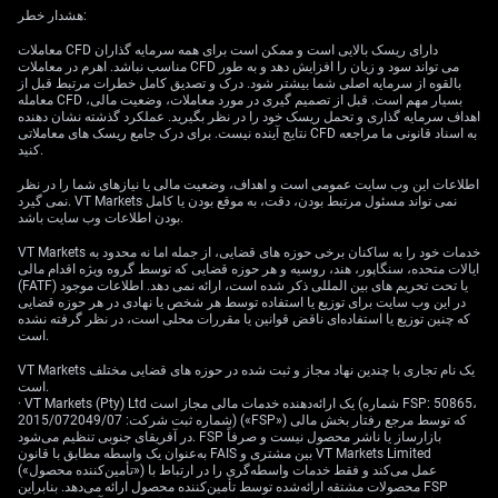
هشدار خطر:
معاملات CFD دارای ریسک بالایی است و ممکن است برای همه سرمایه گذاران
مناسب نباشد. اهرم در معاملات CFD می تواند سود و زیان را افزایش دهد و به طور
بالقوه از سرمایه اصلی شما بیشتر شود. درک و تصدیق کامل خطرات مرتبط قبل از
معامله CFD بسیار مهم است. قبل از تصمیم گیری در مورد معاملات، وضعیت مالی،
این ابزار هم «دنبال‌کننده روند» است و هم «سنجش
اهداف سرمایه گذاری و تحمل ریسک خود را در نظر بگیرید. عملکرد گذشته نشان دهنده
مومنتوم». یعنی هم جهت کلی حرکت را نشان می‌دهد و هم
نتایج آینده نیست. برای درک جامع ریسک های معاملاتی CFD به اسناد قانونی ما مراجعه
کنید.
قدرت آن را. رابطه بین دو میانگین متحرک قیمت یک دارایی را
اندازه می‌گیرد و نتیجه را روی نمودار رسم می‌کند تا تغییر
اطلاعات این وب سایت عمومی است و اهداف، وضعیت مالی یا نیازهای شما را در نظر
جهت و قدرت را سریع‌تر ببینید. «دارایی» یعنی چیزی که
نمی گیرد. VT Markets نمی تواند مسئول مرتبط بودن، دقت، به موقع بودن یا کامل
بودن اطلاعات وب سایت باشد.
معامله می‌کنید، مثل ارز، طلا یا سهم.
VT Markets خدمات خود را به ساکنان برخی حوزه های قضایی، از جمله اما نه محدود به
MACD مخفف چیست؟
ایالات متحده، سنگاپور، هند، روسیه و هر حوزه قضایی که توسط گروه ویژه اقدام مالی
(FATF) یا تحت تحریم های بین المللی ذکر شده است، ارائه نمی دهد. اطلاعات موجود
در این وب سایت برای توزیع یا استفاده توسط هر شخص یا نهادی در هر حوزه قضایی
MACD مخفف Moving Average Convergence Divergence
که چنین توزیع یا استفاده‌ای ناقض قوانین یا مقررات محلی است، در نظر گرفته نشده
است؛ یعنی «همگرایی/واگرایی میانگین متحرک». وقتی دو
است.
میانگین متحرک از هم دور می‌شوند «واگرا» هستند و وقتی به
VT Markets یک نام تجاری با چندین نهاد مجاز و ثبت شده در حوزه های قضایی مختلف
هم نزدیک می‌شوند «همگرا» هستند. این تغییر فاصله نشان
است.
می‌دهد سرعت حرکت قیمت بیشتر شده یا کمتر.
· VT Markets (Pty) Ltd یک ارائه‌دهنده خدمات مالی مجاز است (شماره FSP: 50865،
شماره ثبت شرکت: 2015/072049/07) («FSP») که توسط مرجع رفتار بخش مالی
در آفریقای جنوبی تنظیم می‌شود. FSP بازارساز یا ناشر محصول نیست و صرفاً
MACD به زبان ساده چیست؟
به‌عنوان یک واسطه مطابق با قانون FAIS بین مشتری و VT Markets Limited
(«تأمین‌کننده محصول») عمل می‌کند و فقط خدمات واسطه‌گری را در ارتباط با
MACD را مثل سرعت‌سنج مومنتوم در نظر بگیرید. یک
محصولات مشتقه ارائه‌شده توسط تأمین‌کننده محصول ارائه می‌دهد. بنابراین FSP