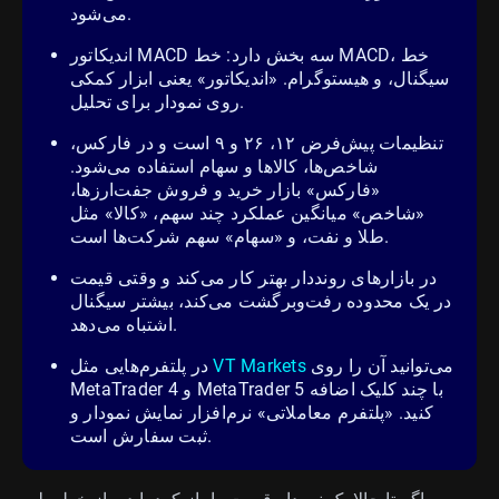
می‌شود.
اندیکاتور MACD سه بخش دارد: خط MACD، خط
سیگنال، و هیستوگرام. «اندیکاتور» یعنی ابزار کمکی
روی نمودار برای تحلیل.
تنظیمات پیش‌فرض ۱۲، ۲۶ و ۹ است و در فارکس،
شاخص‌ها، کالاها و سهام استفاده می‌شود.
«فارکس» بازار خرید و فروش جفت‌ارزها،
«شاخص» میانگین عملکرد چند سهم، «کالا» مثل
طلا و نفت، و «سهام» سهم شرکت‌ها است.
در بازارهای رونددار بهتر کار می‌کند و وقتی قیمت
در یک محدوده رفت‌وبرگشت می‌کند، بیشتر سیگنال
اشتباه می‌دهد.
می‌توانید آن را روی
VT Markets
در پلتفرم‌هایی مثل
MetaTrader 4 و MetaTrader 5 با چند کلیک اضافه
کنید. «پلتفرم معاملاتی» نرم‌افزار نمایش نمودار و
ثبت سفارش است.