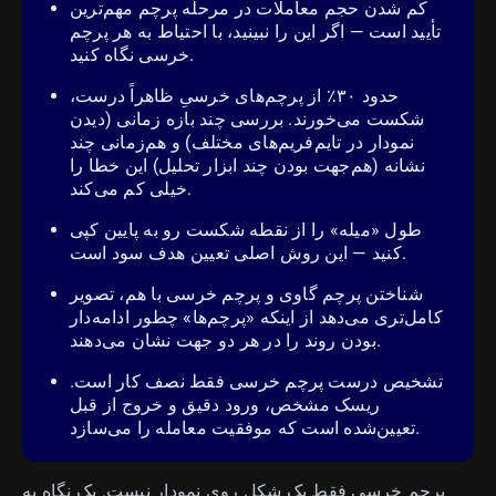
کم شدن حجم معاملات در مرحله پرچم مهم‌ترین
تأیید است — اگر این را نبینید، با احتیاط به هر پرچم
خرسی نگاه کنید.
حدود ۳۰٪ از پرچم‌های خرسیِ ظاهراً درست،
شکست می‌خورند. بررسی چند بازه زمانی (دیدن
نمودار در تایم‌فریم‌های مختلف) و هم‌زمانی چند
نشانه (هم‌جهت بودن چند ابزار تحلیل) این خطا را
خیلی کم می‌کند.
طول «میله» را از نقطه شکست رو به پایین کپی
کنید — این روش اصلی تعیین هدف سود است.
شناختن پرچم گاوی و پرچم خرسی با هم، تصویر
کامل‌تری می‌دهد از اینکه «پرچم‌ها» چطور ادامه‌دار
بودن روند را در هر دو جهت نشان می‌دهند.
تشخیص درست پرچم خرسی فقط نصف کار است.
ریسک مشخص، ورود دقیق و خروج از قبل
تعیین‌شده است که موفقیت معامله را می‌سازد.
پرچم خرسی فقط یک شکل روی نمودار نیست. یک نگاه به