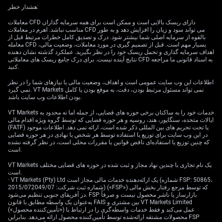
طول حرکت) داستان واقعی را می‌گوید: خرید سنگینِ
هشدار خطر:
بازیگران بزرگ دیده نمی‌شود و تقاضای واقعی وجود ندارد.
معاملات CFD دارای ریسک بالایی است و ممکن است برای همه سرمایه گذاران
مرحله تجمیع/تثبیت
(حرکت رنج و جمع‌کردن نیرو) یک فریب
مناسب نباشد. اهرم در معاملات CFD می تواند سود و زیان را افزایش دهد و به طور
است — یک
حرکت خلاف‌روند
(حرکت کوتاه در جهت مخالف
بالقوه از سرمایه اصلی شما بیشتر شود. درک و تصدیق کامل خطرات مرتبط قبل از
معامله CFD بسیار مهم است. قبل از تصمیم گیری در مورد معاملات، وضعیت مالی،
روند اصلی) در بازاری که جهتش را مشخص کرده. وقتی
اهداف سرمایه گذاری و تحمل ریسک خود را در نظر بگیرید. عملکرد گذشته نشان دهنده
فروشنده‌ها برمی‌گردند — و معمولاً با حجم بالا برمی‌گردند —
نتایج آینده نیست. برای درک جامع ریسک های معاملاتی CFD به اسناد قانونی ما مراجعه
کنید.
روند غالب
(جهت اصلی بازار) ادامه پیدا می‌کند، گاهی خیلی
تند.
اطلاعات این وب سایت عمومی است و اهداف، وضعیت مالی یا نیازهای شما را در نظر
نمی گیرد. VT Markets نمی تواند مسئول مرتبط بودن، دقت، به موقع بودن یا کامل
این است چیزی که
الگوی پرچم خرسی
به شما می‌گوید: نه
بودن اطلاعات وب سایت باشد.
فقط اینکه قیمت ممکن است کجا برود، بلکه
چرا
احتمالاً به
VT Markets خدمات خود را به ساکنان برخی حوزه های قضایی، از جمله اما نه محدود به
آنجا می‌رود.
ایالات متحده، سنگاپور، هند، روسیه و هر حوزه قضایی که توسط گروه ویژه اقدام مالی
(FATF) یا تحت تحریم های بین المللی ذکر شده است، ارائه نمی دهد. اطلاعات موجود
در این وب سایت برای توزیع یا استفاده توسط هر شخص یا نهادی در هر حوزه قضایی
«پرچم توقف روند نیست؛ بازار منتظر است فروشنده‌ها
که چنین توزیع یا استفاده‌ای ناقض قوانین یا مقررات محلی است، در نظر گرفته نشده
دوباره نیرو بگیرند.»
است.
یک اصل مهم در بررسی الگوهای ادامه‌دهنده نزولی
(الگوهایی
VT Markets یک نام تجاری با چندین نهاد مجاز و ثبت شده در حوزه های قضایی مختلف
است.
که می‌گویند ریزش احتمالاً ادامه دارد)
· VT Markets (Pty) Ltd یک ارائه‌دهنده خدمات مالی مجاز است (شماره FSP: 50865،
شماره ثبت شرکت: 2015/072049/07) («FSP») که توسط مرجع رفتار بخش مالی
در آفریقای جنوبی تنظیم می‌شود. FSP بازارساز یا ناشر محصول نیست و صرفاً
به‌عنوان یک واسطه مطابق با قانون FAIS بین مشتری و VT Markets Limited
(«تأمین‌کننده محصول») عمل می‌کند و فقط خدمات واسطه‌گری را در ارتباط با
محصولات مشتقه ارائه‌شده توسط تأمین‌کننده محصول ارائه می‌دهد. بنابراین FSP